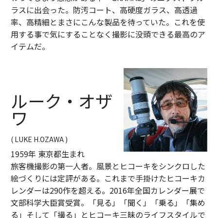
ラスに出会った。防汚コート、高硬度ガラス、高透過
率、高精細とまさにこんな製品を待っていた。これを使
用する事で気にすることなく撮影に没頭できる最高のア
イテムだ。
ルーク・オザ
ワ
( LUKE H.OZAWA )
1959年 東京都生まれ
旅客機撮影の第一人者。風景とヒコーキをシンクロした
絵づくりには定評がある。これまで手掛けたヒコーキカ
レンダーは290作を超える。2016年全国カレンダー展で
文部科学大臣賞受賞。「見る」「聞く」「乗る」「集め
る」そして「撮る」とヒコーキ三昧のライフスタイルで