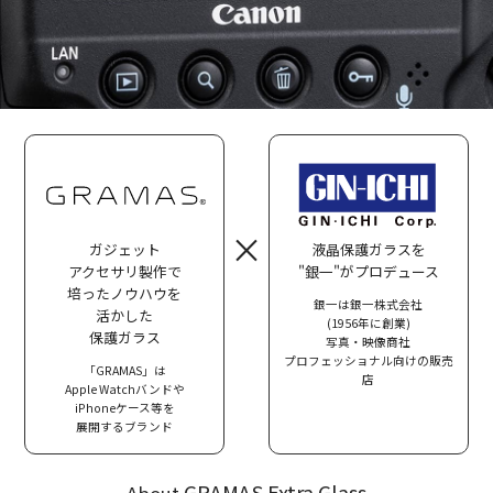
×
ガジェット
液晶保護ガラスを
アクセサリ製作で
"銀一"がプロデュース
培ったノウハウを
銀一は銀一株式会社
活かした
(1956年に創業)
保護ガラス
写真・映像商社
プロフェッショナル向けの販売
「GRAMAS」は
店
Apple Watchバンドや
iPhoneケース等を
展開するブランド
GRAMAS Extra Glass