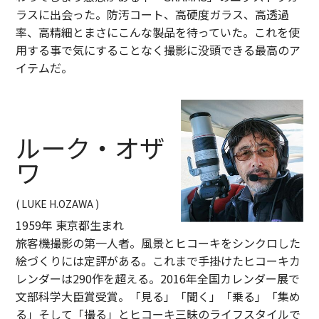
ラスに出会った。防汚コート、高硬度ガラス、高透過
率、高精細とまさにこんな製品を待っていた。これを使
用する事で気にすることなく撮影に没頭できる最高のア
イテムだ。
ルーク・オザ
ワ
( LUKE H.OZAWA )
1959年 東京都生まれ
旅客機撮影の第一人者。風景とヒコーキをシンクロした
絵づくりには定評がある。これまで手掛けたヒコーキカ
レンダーは290作を超える。2016年全国カレンダー展で
文部科学大臣賞受賞。「見る」「聞く」「乗る」「集め
る」そして「撮る」とヒコーキ三昧のライフスタイルで