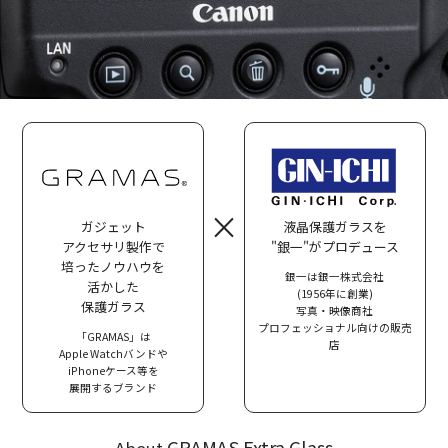
×
ガジェット
液晶保護ガラスを
アクセサリ製作で
"銀一"がプロデュース
培ったノウハウを
銀一は銀一株式会社
活かした
(1956年に創業)
保護ガラス
写真・映像商社
プロフェッショナル向けの販売
「GRAMAS」は
店
Apple Watchバンドや
iPhoneケース等を
展開するブランド
GRAMAS Extra Glass