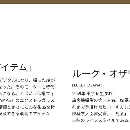
イテム｣
ルーク・オザ
デジタルになり、撮った絵が
( LUKE H.OZAWA )
なった。そのモニターも時代
気になる。とはいえ保護フィ
1959年 東京都生まれ
AMAS」のエクストラガラス
旅客機撮影の第一人者。風景
精細とまさにこんな製品を待
れまで手掛けたヒコーキカレン
没頭できる最高のアイテム
部科学大臣賞受賞。「見る」
三昧のライフスタイルである