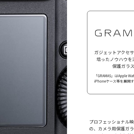
ガジェット
アクセ
培ったノウハウを
保護ガラ
「GRAMAS」は
Apple 
iPhoneケース等を
展開
プロフェッショナル映
の、カメラ用保護ガラ