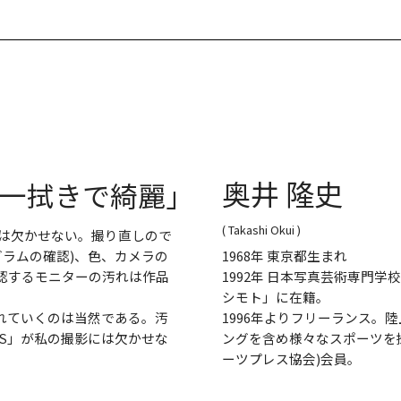
奥井 隆史
一拭きで綺麗｣
( Takashi Okui )
クは欠かせない。撮り直しので
グラムの確認)、色、カメラの
1968年 東京都生まれ
認するモニターの汚れは作品
1992年 日本写真芸術専門
シモト」に在籍。
れていくのは当然である。汚
1996年よりフリーランス
AS」が私の撮影には欠かせな
ングを含め様々なスポーツを撮影
ーツプレス協会)会員。