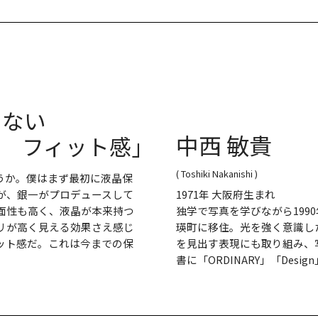
らない
中西 敏貴
フィット感｣
( Toshiki Nakanishi )
うか。僕はまず最初に液晶保
が、銀一がプロデュースして
1971年 大阪府生まれ
平面性も高く、液晶が本来持つ
独学で写真を学びながら199
リが高く見える効果さえ感じ
瑛町に移住。光を強く意識し
ット感だ。これは今までの保
を見出す表現にも取り組み、
書に「ORDINARY」「Desi