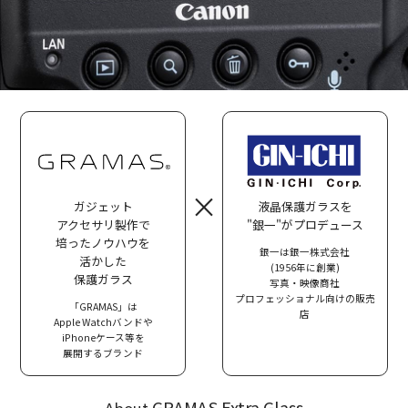
×
ガジェット
液晶保護ガラスを
アクセサリ製作で
"銀一"がプロデュース
培ったノウハウを
銀一は銀一株式会社
活かした
(1956年に創業)
保護ガラス
写真・映像商社
プロフェッショナル向けの販売
「GRAMAS」は
店
Apple Watchバンドや
iPhoneケース等を
展開するブランド
GRAMAS Extra Glass