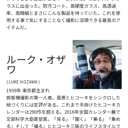
ラスに出会った。防汚コート、高硬度ガラス、高透過
率、高精細とまさにこんな製品を待っていた。これを使
用する事で気にすることなく撮影に没頭できる最高のア
イテムだ。
ルーク・オザ
ワ
( LUKE H.OZAWA )
1959年 東京都生まれ
旅客機撮影の第一人者。風景とヒコーキをシンクロした
絵づくりには定評がある。これまで手掛けたヒコーキカ
レンダーは290作を超える。2016年全国カレンダー展で
文部科学大臣賞受賞。「見る」「聞く」「乗る」「集め
る」そして「撮る」とヒコーキ三昧のライフスタイルで