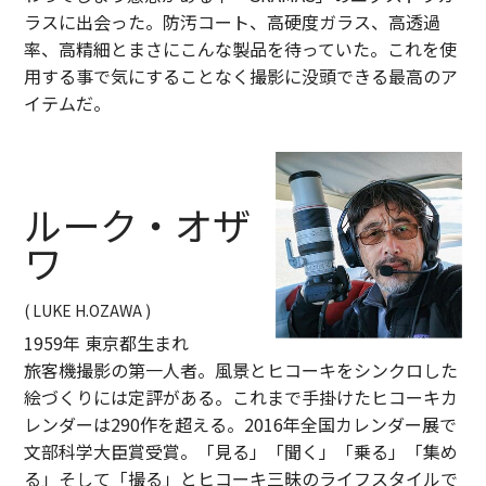
ラスに出会った。防汚コート、高硬度ガラス、高透過
率、高精細とまさにこんな製品を待っていた。これを使
用する事で気にすることなく撮影に没頭できる最高のア
イテムだ。
ルーク・オザ
ワ
( LUKE H.OZAWA )
1959年 東京都生まれ
旅客機撮影の第一人者。風景とヒコーキをシンクロした
絵づくりには定評がある。これまで手掛けたヒコーキカ
レンダーは290作を超える。2016年全国カレンダー展で
文部科学大臣賞受賞。「見る」「聞く」「乗る」「集め
る」そして「撮る」とヒコーキ三昧のライフスタイルで