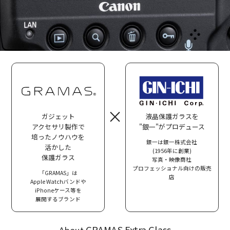
×
ガジェット
液晶保護ガラスを
アクセサリ製作で
"銀一"がプロデュース
培ったノウハウを
銀一は銀一株式会社
活かした
(1956年に創業)
保護ガラス
写真・映像商社
プロフェッショナル向けの販売
「GRAMAS」は
店
Apple Watchバンドや
iPhoneケース等を
展開するブランド
GRAMAS Extra Glass